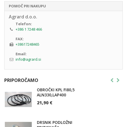
POMOČ PRI NAKUPU
Agrard d.o.o.
Telefon:
+386 1 7248 466
FAX:
+38617248465
Email:
info@agrard.si
PRIPOROČAMO
OBROČKI KPL FI80,5
ALN330,LAP400
21,90 €
DRSNIK PODLOŽNI