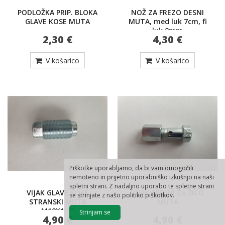
PODLOŽKA PRIP. BLOKA
NOŽ ZA FREZO DESNI
GLAVE KOSE MUTA
MUTA, med luk 7cm, fi
luk 8mm
2,30 €
4,30 €
V košarico
V košarico
Piškotke uporabljamo, da bi vam omogočili
nemoteno in prijetno uporabniško izkušnjo na naši
spletni strani. Z nadaljno uporabo te spletne strani
VIJAK GLAVE KOSE
VIJAK SPOJNI ZA ŽICO
se strinjate z našo politiko piškotkov.
STRANSKI MUTA
MUTA
M18X1,25
Strinjam se
4,90 €
4,90 €