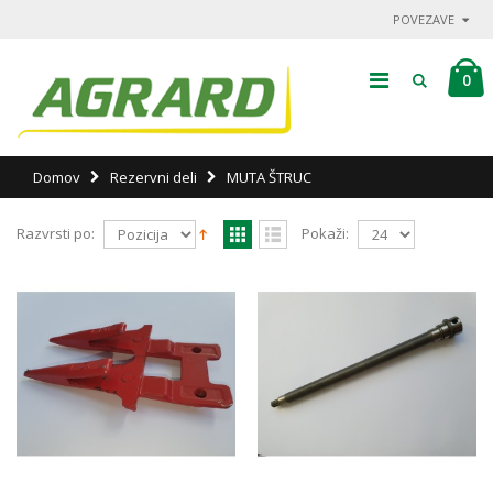
POVEZAVE
0
Domov
Rezervni deli
MUTA ŠTRUC
Razvrsti po:
Pokaži: