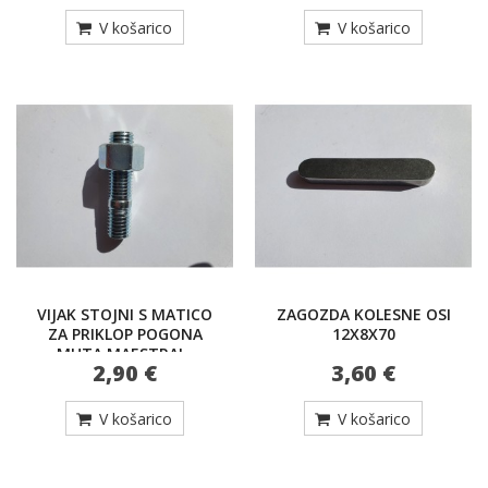
V košarico
V košarico
VIJAK STOJNI S MATICO
ZAGOZDA KOLESNE OSI
ZA PRIKLOP POGONA
12X8X70
MUTA MAESTRAL-
2,90 €
3,60 €
12x1,5x30 A6H, 8,8
V košarico
V košarico