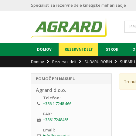
Specialisti za rezervne dele kmetijske mehanizacije
DOMOV
REZERVNI DELI
STROJI
O
Domov
Rezervni deli
SUBARU ROBIN
SUBARU 
POMOČ PRI NAKUPU
Trenu
Agrard d.o.o.
Telefon:
+386 1 7248 466
FAX:
+38617248465
Email:
info@agrard.si