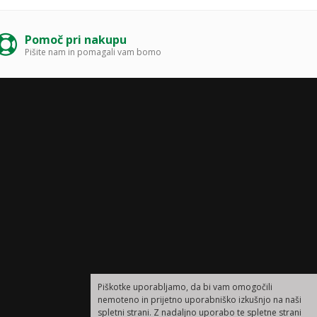
Pomoč pri nakupu
Pišite nam in pomagali vam bomo
Piškotke uporabljamo, da bi vam omogočili
nemoteno in prijetno uporabniško izkušnjo na naši
spletni strani. Z nadaljno uporabo te spletne strani