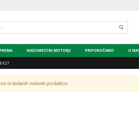
PREMA
NADOMESTNI MOTORJI
PRIPOROČAMO
O NA
EX27
tno ni dodanih nobenih produktov.