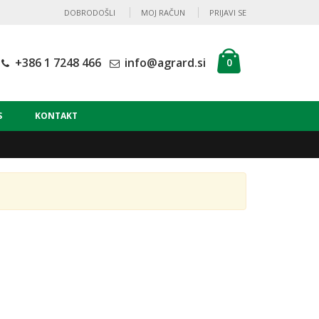
DOBRODOŠLI
MOJ RAČUN
PRIJAVI SE
+386 1 7248 466
info@agrard.si
0
S
KONTAKT