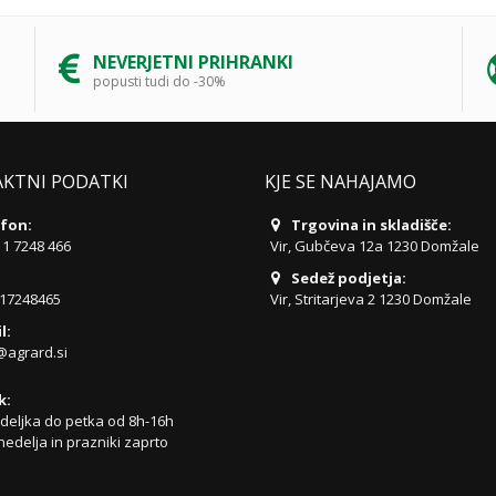
NEVERJETNI PRIHRANKI
popusti tudi do -30%
KTNI PODATKI
KJE SE NAHAJAMO
fon:
Trgovina in skladišče:
 1 7248 466
Vir, Gubčeva 12a 1230 Domžale
Sedež podjetja:
17248465
Vir, Stritarjeva 2 1230 Domžale
l:
@agrard.si
k:
eljka do petka od 8h-16h
nedelja in prazniki zaprto