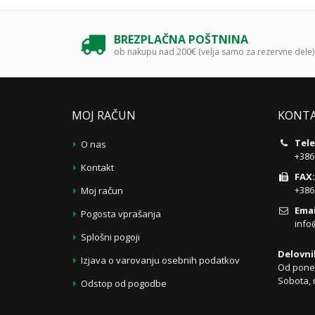
BREZPLAČNA POŠTNINA
ob nakupu nad 200€ (velja samo za rezervne dele)
MOJ RAČUN
KONTA
Tele
O nas
+386
Kontakt
FAX:
+386
Moj račun
Emai
Pogosta vprašanja
info
Splošni pogoji
Delovni
Izjava o varovanju osebnih podatkov
Od poned
Sobota, 
Odstop od pogodbe