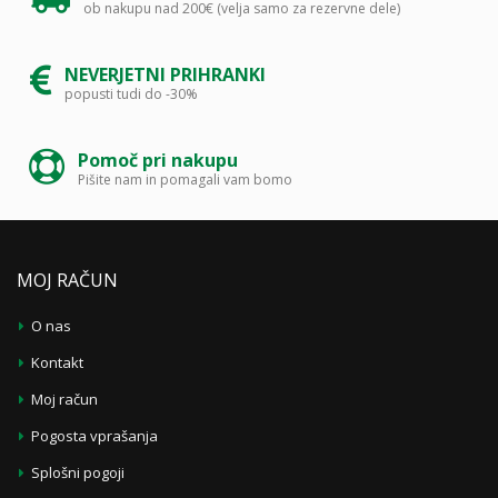
ob nakupu nad 200€ (velja samo za rezervne dele)
NEVERJETNI PRIHRANKI
popusti tudi do -30%
Pomoč pri nakupu
Pišite nam in pomagali vam bomo
MOJ RAČUN
O nas
Kontakt
Moj račun
Pogosta vprašanja
Splošni pogoji