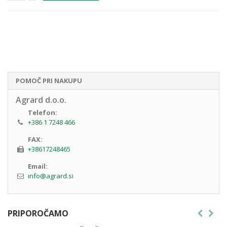
POMOČ PRI NAKUPU
Agrard d.o.o.
Telefon:
+386 1 7248 466
FAX:
+38617248465
Email:
info@agrard.si
PRIPOROČAMO