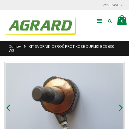
POVEZAVE
0
Domov
KIT SVORNIK-OBROČ PROTIKOSE DUPLEX BCS 630
WS