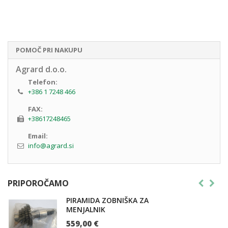
POMOČ PRI NAKUPU
Agrard d.o.o.
Telefon:
+386 1 7248 466
FAX:
+38617248465
Email:
info@agrard.si
PRIPOROČAMO
PIRAMIDA ZOBNIŠKA ZA
MENJALNIK
559,00 €