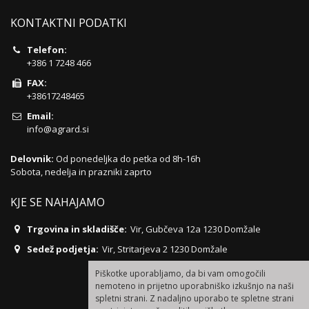
KONTAKTNI PODATKI
Telefon:
+386 1 7248 466
FAX:
+38617248465
Email:
info@agrard.si
Delovnik:
Od ponedeljka do petka od 8h-16h
Sobota, nedelja in prazniki zaprto
KJE SE NAHAJAMO
Trgovina in skladišče:
Vir, Gubčeva 12a 1230 Domžale
Sedež podjetja:
Vir, Stritarjeva 2 1230 Domžale
Piškotke uporabljamo, da bi vam omogočili
nemoteno in prijetno uporabniško izkušnjo na naši
spletni strani. Z nadaljno uporabo te spletne strani