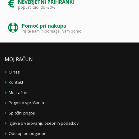
NEVERJETNI PRIHRANKI
popusti tudi do -30%
Pomoč pri nakupu
Pišite nam in pomagali vam bomo
MOJ RAČUN
O nas
Kontakt
Moj račun
Pogosta vprašanja
Splošni pogoji
Izjava o varovanju osebnih podatkov
Odstop od pogodbe