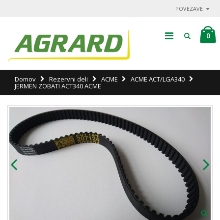
POVEZAVE
0
Domov
Rezervni deli
ACME
ACME ACT/LGA340
JERMEN ZOBATI ACT340 ACME