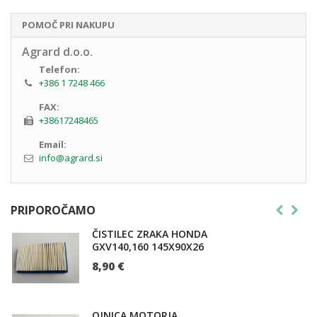
POMOČ PRI NAKUPU
Agrard d.o.o.
Telefon:
+386 1 7248 466
FAX:
+38617248465
Email:
info@agrard.si
PRIPOROČAMO
ČISTILEC ZRAKA HONDA
GXV140,160 145X90X26
8,90 €
OJNICA MOTORJA