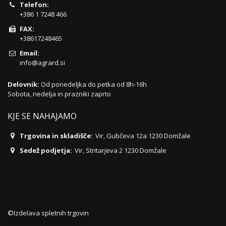
Telefon:
+386 1 7248 466
FAX:
+38617248465
Email:
info@agrard.si
Delovnik:
Od ponedeljka do petka od 8h-16h
Sobota, nedelja in prazniki zaprto
KJE SE NAHAJAMO
Trgovina in skladišče:
Vir, Gubčeva 12a 1230 Domžale
Sedež podjetja:
Vir, Stritarjeva 2 1230 Domžale
©Izdelava spletnih trgovin